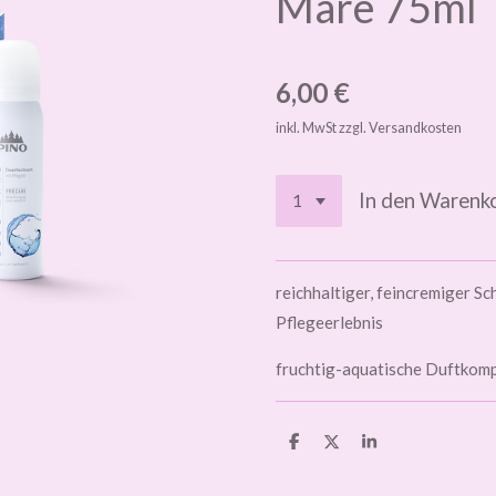
Mare 75ml
6,00 €
inkl. MwSt zzgl. Versandkosten
In den Warenk
reichhaltiger, feincremiger S
Pflegeerlebnis
fruchtig-aquatische Duftkomp
T
T
T
e
e
e
i
i
i