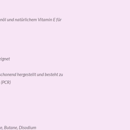
l
l
l
e
e
e
n
n
n
nöl und natürlichem Vitamin E für
eignet
chonend hergestellt und besteht zu
 (PCR)
te, Butane, Disodium