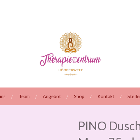
uns
Team
Angebot
Shop
Kontakt
Stell
PINO Dusch