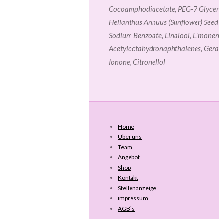
Cocoamphodiacetate, PEG-7 Glycery
Helianthus Annuus (Sunflower) Seed O
Sodium Benzoate, Linalool, Limonen
Acetyloctahydronaphthalenes, Geran
Ionone, Citronellol
Home
Über uns
Team
Angebot
Shop
Kontakt
Stellenanzeige
Impressum
AGB`s