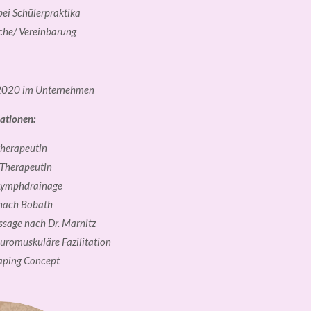
bei Schülerpraktika
che/ Vereinbarung
020 im Unternehmen
ationen:
therapeutin
Therapeutin
Lymphdrainage
nach Bobath
sage nach Dr. Marnitz
uromuskuläre Fazilitation
aping Concept