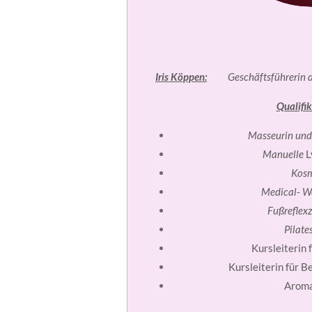
Iris Köppen:
Geschäftsführerin
Qualifik
Masseurin und
Manuelle
L
Kosm
Medical- We
Fußrefle
Pilate
Kursleiterin
Kursleiterin für
Arom