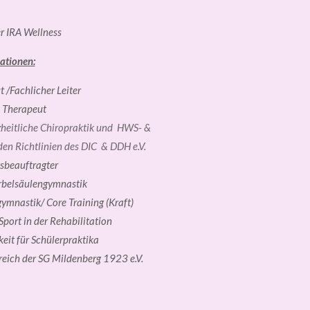
r IRA Wellness
ationen:
 /Fachlicher Leiter
 Therapeut
nzheitliche Chiropraktik und HWS- &
den Richtlinien des DIC & DDH e.V.
tsbeauftragter
irbelsäulengymnastik
gymnastik/ Core Training (Kraft)
port in der Rehabilitation
eit für Schülerpraktika
reich der SG Mildenberg 1923 e.V.