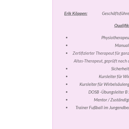
Erik Köppen:
Geschäftsführe
Qualifik
Physiotherapeut
Manual
Zertifizierter Therapeut für ga
Altas-Therapeut, geprüft nach 
Sicherhei
Kursleiter für W
Kursleiter für Wirbelsäulen
DOSB -Übungsleiter B S
Mentor / Zuständigk
Trainer Fußball im Jungendbe