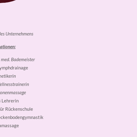
 des Unternehmens
ationen:
 med. Bademeister
ymphdrainage
etikerin
llnesstrainerin
xzonenmassage
s
Lehrerin
 für Rückenschule
 Beckenbodengymnastik
amassage