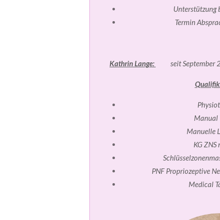
Unterstützung 
Termin Abspra
Kathrin Lange:
seit September 2
Qualifik
Physio
Manual 
Manuelle 
KG ZNS 
Schlüsselzonenmas
PNF Propriozeptive Ne
Medical T